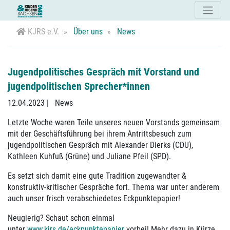
KJRS e.V.
Über uns
News
Jugendpolitisches Gespräch mit Vorstand und
jugendpolitischen Sprecher*innen
12.04.2023
|
News
Letzte Woche waren Teile unseres neuen Vorstands gemeinsam
mit der Geschäftsführung bei ihrem Antrittsbesuch zum
jugendpolitischen Gespräch mit Alexander Dierks (CDU),
Kathleen Kuhfuß (Grüne) und Juliane Pfeil (SPD).
Es setzt sich damit eine gute Tradition zugewandter &
konstruktiv-kritischer Gespräche fort. Thema war unter anderem
auch unser frisch verabschiedetes Eckpunktepapier!
Neugierig? Schaut schon einmal
unter
www.kjrs.de/eckpunktepapier
vorbei! Mehr dazu in Kürze...