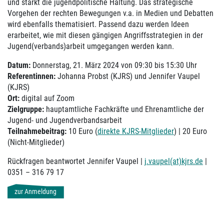
und stärkt die jugendpolitische Haltung. Das strategische
Vorgehen der rechten Bewegungen v.a. in Medien und Debatten
wird ebenfalls thematisiert. Passend dazu werden Ideen
erarbeitet, wie mit diesen gängigen Angriffsstrategien in der
Jugend(verbands)arbeit umgegangen werden kann.
Datum:
Donnerstag, 21. März 2024 von 09:30 bis 15:30 Uhr
Referentinnen:
Johanna Probst (KJRS) und Jennifer Vaupel
(KJRS)
Ort:
digital auf Zoom
Zielgruppe:
hauptamtliche Fachkräfte und Ehrenamtliche der
Jugend- und Jugendverbandsarbeit
Teilnahmebeitrag:
10 Euro (
direkte KJRS-Mitglieder
) | 20 Euro
(Nicht-Mitglieder)
Rückfragen beantwortet Jennifer Vaupel |
j.vaupel(at)kjrs.de
|
0351 – 316 79 17
zur Anmeldung